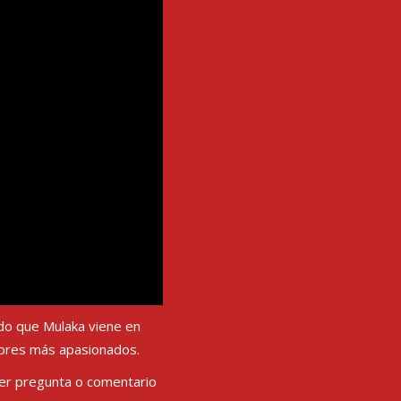
NEXT POST
do que Mulaka viene en
dores más apasionados.
ier pregunta o comentario