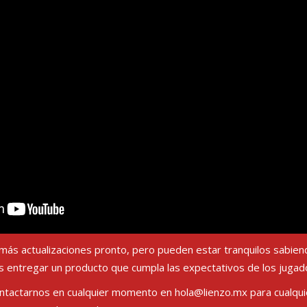
ás actualizaciones pronto, pero pueden estar tranquilos sabien
 entregar un producto que cumpla las expectativos de los juga
ntactarnos en cualquier momento en
hola@lienzo.mx
para cualqu