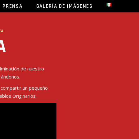
E PRENSA
GALERÍA DE IMÁGENES
KA
A
lminación de nuestro
irándonos.
s compartir un pequeño
blos Originarios.